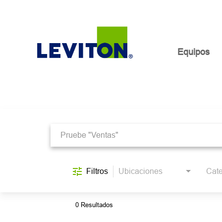
Equipos
Job Search Page
Equipos
La vida en Leviton
Nuestra cultura y valores
Filtros
Ubicaciones
Cate
Beneficios
Ubicaciones
0 Resultados