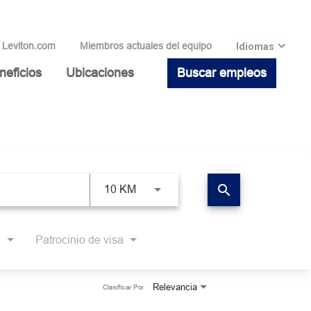
Leviton.com
Miembros actuales del equipo
Idiomas
neficios
Ubicaciones
Buscar empleos
search
10 KM
Patrocinio de visa
Relevancia
Clasificar Por