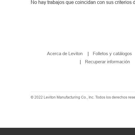
Buscar empleos
No hay trabajos que coincidan con sus criterios
Leviton.com
Miembros actuales del equipo
Idiomas
Acerca de Leviton
Folletos y catálogos
Recuperar información
© 2022
Leviton Manufacturing Co., Inc. Todos los derechos res